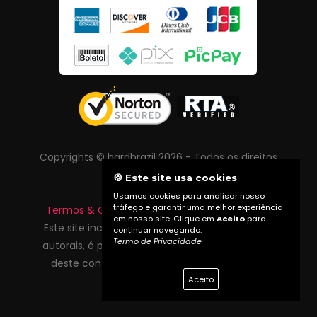
Copyrights © hardbrazil 2026 - Todos os direitos
reservados
🍪 Este site usa cookies
Usamos cookies para analisar nosso
tráfego e garantir uma melhor experiência
Termos & Condições
|
Política de Privacidade
em nosso site. Clique em
Aceito
para
Este site inclui conteúdo protegido por direitos
continuar navegando.
Termo de Privacidade
autorais, é proibida reprodução total ou parcial
deste conteúdo sem autorização prévia do
Aceito
proprietário do site.